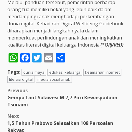
Melalui panduan tersebut, pemerintah berharap
orang tua memiliki bekal yang lebih baik dalam
mendampingi anak menghadapi perkembangan
dunia digital. Kehadiran Digital Wellbeing Guidebook
diharapkan menjadi langkah nyata dalam
memperkuat perlindungan anak dan meningkatkan
kualitas literasi digital keluarga Indonesia.
(*ORJ/RED)
WhatsApp
Facebook
Twitter
Email
Share
Tags:
dunia maya
edukasi keluarga
keamanan internet
literasi digital
media sosial anak
Post
Previous
Gempa Laut Sulawesi M 7,7 Picu Kewaspadaan
navigation
Tsunami
Next
1,5 Tahun Prabowo Selesaikan 108 Persoalan
Rakyat