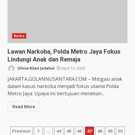
Berita
Lawan Narkoba, Polda Metro Jaya Fokus
Lindungi Anak dan Remaja
Olivia Rilan Jedahul
April 13, 2026
JAKARTA,GOLANNUSANTARA.COM – Mitigasi anak
dalam kasus narkoba menjadi fokus utama Polda
Metro Jaya. Upaya ini bertujuan menekan...
Read More
Posts
Previous
1
…
44
45
46
47
48
49
50