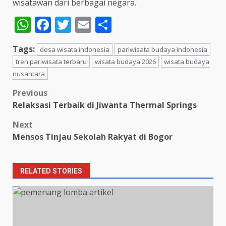
wisatawan dari berbagai negara.
WhatsApp
Facebook
Twitter
Email
Share
Tags:
desa wisata indonesia
pariwisata budaya indonesia
tren pariwisata terbaru
wisata budaya 2026
wisata budaya
nusantara
Post
Previous
Relaksasi Terbaik di Jiwanta Thermal Springs
navigation
Next
Mensos Tinjau Sekolah Rakyat di Bogor
RELATED STORIES