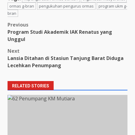
ormas g-bran
pengukuhan pengurus ormas
program ukm g-
bran
Post
Previous
Program Studi Akademik IAK Renatus yang
navigation
Unggul
Next
Lansia Ditahan di Stasiun Tanjung Barat Diduga
Lecehkan Penumpang
RELATED STORIES