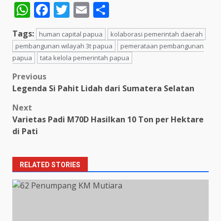
WhatsApp
Facebook
Twitter
Email
Share
Tags:
human capital papua
kolaborasi pemerintah daerah
pembangunan wilayah 3t papua
pemerataan pembangunan
papua
tata kelola pemerintah papua
Post
Previous
Legenda Si Pahit Lidah dari Sumatera Selatan
navigation
Next
Varietas Padi M70D Hasilkan 10 Ton per Hektare
di Pati
RELATED STORIES