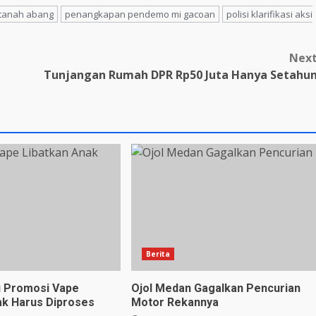
tanah abang
penangkapan pendemo mi gacoan
polisi klarifikasi aksi
Nex
Tunjangan Rumah DPR Rp50 Juta Hanya Setahu
Berita
u Promosi Vape
Ojol Medan Gagalkan Pencurian
ak Harus Diproses
Motor Rekannya