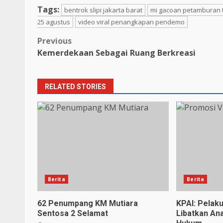
Tags:
bentrok slipi jakarta barat
mi gacoan petamburan 
25 agustus
video viral penangkapan pendemo
Post
Previous
Kemerdekaan Sebagai Ruang Berkreasi
navigation
RELATED STORIES
Berita
Berita
62 Penumpang KM Mutiara
KPAI: Pelak
Sentosa 2 Selamat
Libatkan An