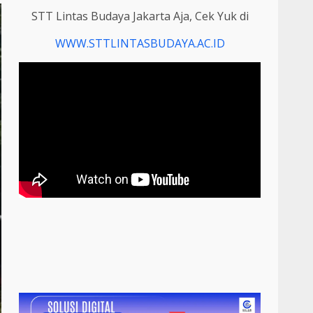
STT Lintas Budaya Jakarta Aja, Cek Yuk di
WWW.STTLINTASBUDAYA.AC.ID