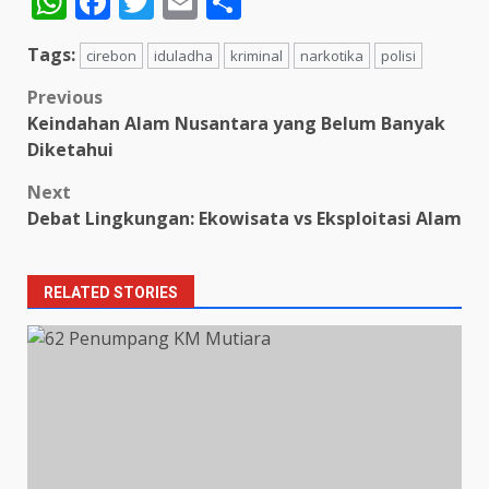
WhatsApp
Facebook
Twitter
Email
Share
Tags:
cirebon
iduladha
kriminal
narkotika
polisi
Post
Previous
Keindahan Alam Nusantara yang Belum Banyak
navigation
Diketahui
Next
Debat Lingkungan: Ekowisata vs Eksploitasi Alam
RELATED STORIES