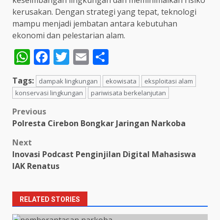
keseimbangan lingkungan dan meminimalkan risiko
kerusakan. Dengan strategi yang tepat, teknologi
mampu menjadi jembatan antara kebutuhan
ekonomi dan pelestarian alam.
WhatsApp
Facebook
Twitter
Email
Share
Tags:
dampak lingkungan
ekowisata
eksploitasi alam
konservasi lingkungan
pariwisata berkelanjutan
Post
Previous
Polresta Cirebon Bongkar Jaringan Narkoba
navigation
Next
Inovasi Podcast Penginjilan Digital Mahasiswa
IAK Renatus
RELATED STORIES