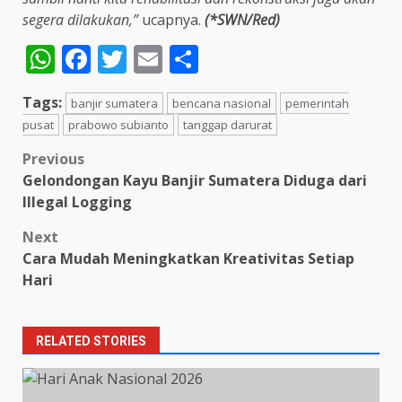
segera dilakukan,”
ucapnya.
(*SWN/Red)
WhatsApp
Facebook
Twitter
Email
Share
Tags:
banjir sumatera
bencana nasional
pemerintah
pusat
prabowo subianto
tanggap darurat
Post
Previous
Gelondongan Kayu Banjir Sumatera Diduga dari
navigation
Illegal Logging
Next
Cara Mudah Meningkatkan Kreativitas Setiap
Hari
RELATED STORIES