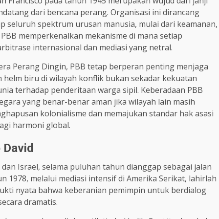
n Francisco pada tahun 1945 merupakan wujud dari janji
datang dari bencana perang. Organisasi ini dirancang
p seluruh spektrum urusan manusia, mulai dari keamanan,
. PBB memperkenalkan mekanisme di mana setiap
 arbitrase internasional dan mediasi yang netral.
 era Perang Dingin, PBB tetap berperan penting menjaga
n helm biru di wilayah konflik bukan sekadar kekuatan
dunia terhadap penderitaan warga sipil. Keberadaan PBB
negara yang benar-benar aman jika wilayah lain masih
enghapusan kolonialisme dan memajukan standar hak asasi
agi harmoni global.
 David
 dan Israel, selama puluhan tahun dianggap sebagai jalan
1978, melalui mediasi intensif di Amerika Serikat, lahirlah
 bukti nyata bahwa keberanian pemimpin untuk berdialog
ecara dramatis.