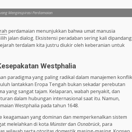
h yang Menginspirasi Perdamaian
rah
perdamaian menunjukkan bahwa umat manusia
h jalan dialog. Eksistensi peradaban sering kali dipandang
arah terdalam kita justru diukir oleh keberanian untuk
Kesepakatan Westphalia
an paradigma yang paling radikal dalam manajemen konfli
luluh lantakkan Eropa Tengah bukan sekadar perebutan
gma yang sangat tajam. Kelaparan, wabah penyakit, dan
aturan dalam hubungan internasional saat itu. Namun,
maian Westphalia pada tahun 1648.
isme keagamaan yang dominan dan memperkenalkan sistem
gat melelahkan di kota
Münster
dan
Osnabrück
, para
s wilayah serta otoritas domestik masing-masing. Konsep