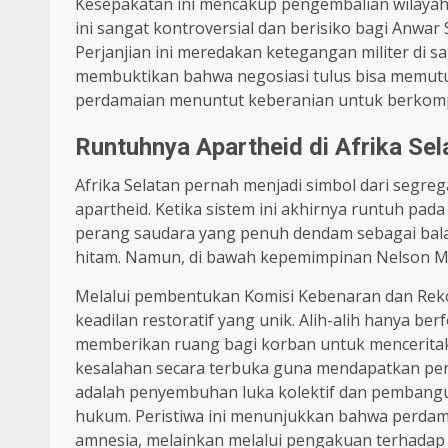
Kesepakatan ini mencakup pengembalian wilayah d
ini sangat kontroversial dan berisiko bagi Anw
Perjanjian ini meredakan ketegangan militer di s
membuktikan bahwa negosiasi tulus bisa memutus 
perdamaian menuntut keberanian untuk berkom
Runtuhnya Apartheid di Afrika Sel
Afrika Selatan pernah menjadi simbol dari segrega
apartheid. Ketika sistem ini akhirnya runtuh pa
perang saudara yang penuh dendam sebagai balas
hitam. Namun, di bawah kepemimpinan Nelson Man
Melalui pembentukan Komisi Kebenaran dan Rekon
keadilan restoratif yang unik. Alih-alih hanya b
memberikan ruang bagi korban untuk menceritak
kesalahan secara terbuka guna mendapatkan pen
adalah penyembuhan luka kolektif dan pembangu
hukum. Peristiwa ini menunjukkan bahwa perdama
amnesia, melainkan melalui pengakuan terhadap