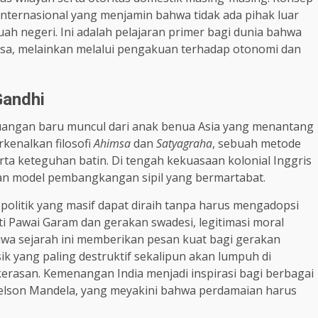
internasional yang menjamin bahwa tidak ada pihak luar
ah negeri. Ini adalah pelajaran primer bagi dunia bahwa
aksa, melainkan melalui pengakuan terhadap otonomi dan
Gandhi
uangan baru muncul dari anak benua Asia yang menantang
kenalkan filosofi
Ahimsa
dan
Satyagraha
, sebuah metode
ta keteguhan batin. Di tengah kekuasaan kolonial Inggris
kan model pembangkangan sipil yang bermartabat.
litik yang masif dapat diraih tanpa harus mengadopsi
rti Pawai Garam dan gerakan swadesi, legitimasi moral
tiwa sejarah ini memberikan pesan kuat bagi gerakan
ik yang paling destruktif sekalipun akan lumpuh di
erasan. Kemenangan India menjadi inspirasi bagi berbagai
 Nelson Mandela, yang meyakini bahwa perdamaian harus