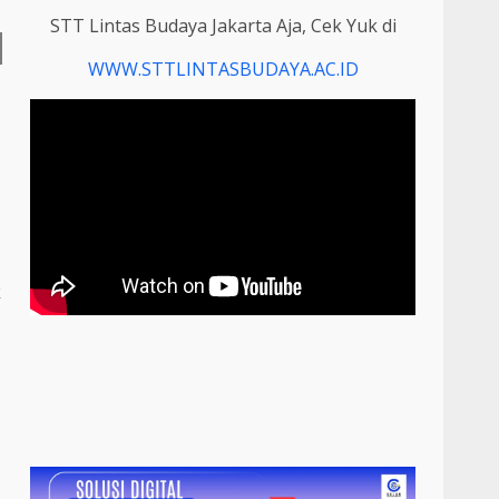
STT Lintas Budaya Jakarta Aja, Cek Yuk di
WWW.STTLINTASBUDAYA.AC.ID
k