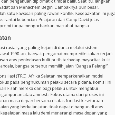
an pengakuan diplomatik timbal balik. Saat itu, langkah
ar Sadat dan Menachem Begin. Dampaknya pun besar.
alah satu kawasan paling rawan konflik. Kesepakatan ini jug
rantai kebencian. Pelajaran dari Camp David jelas:
promi tanpa mengorbankan martabat bangsa.
atan
si rasial yang paling kejam di dunia melalui sistem
da awal 1990-an, banyak pengamat memprediksi akan terjadi
an atas penindasan kulit putih terhadap mayoritas kulit
dela, bangsa tersebut memilih jalan “Bangsa Pelangi”.
siliasi (TRC), Afrika Selatan memperkenalkan model
erfokus pada penghukuman pelaku secara pidana, komisi ini
an kisah mereka dan bagi pelaku untuk mengakui
gampunan atau amnesti. Fokus utama dari proses ini
nan masa depan bersama di atas fondasi kesetaraan
ian yang berkelanjutan tidak dapat dibangun di atas
 kegelapan masa lalu demi menerangi masa depan yang