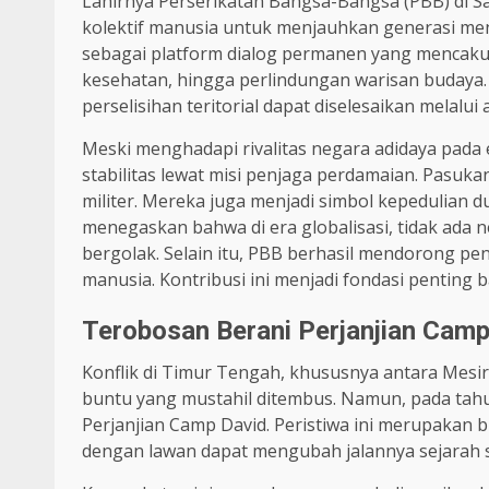
Lahirnya Perserikatan Bangsa-Bangsa (PBB) di Sa
kolektif manusia untuk menjauhkan generasi men
sebagai platform dialog permanen yang mencaku
kesehatan, hingga perlindungan warisan budaya
perselisihan teritorial dapat diselesaikan melalui
Meski menghadapi rivalitas negara adidaya pada
stabilitas lewat misi penjaga perdamaian. Pasuka
militer. Mereka juga menjadi simbol kepedulian 
menegaskan bahwa di era globalisasi, tidak ada 
bergolak. Selain itu, PBB berhasil mendorong p
manusia. Kontribusi ini menjadi fondasi penting b
Terobosan Berani Perjanjian Camp
Konflik di Timur Tengah, khususnya antara Mesir
buntu yang mustahil ditembus. Namun, pada tahun 
Perjanjian Camp David. Peristiwa ini merupakan
dengan lawan dapat mengubah jalannya sejarah s