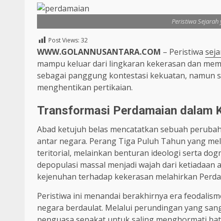
Peristiwa Sejara
Post Views:
32
WWW.GOLANNUSANTARA.COM
– Peristiwa
seja
mampu keluar dari lingkaran kekerasan dan memili
sebagai panggung kontestasi kekuatan, namun sej
menghentikan pertikaian.
Transformasi Perdamaian dalam 
Abad ketujuh belas mencatatkan sebuah perubah
antar negara. Perang Tiga Puluh Tahun yang me
teritorial, melainkan benturan ideologi serta do
depopulasi massal menjadi wajah dari ketiadaan 
kejenuhan terhadap kekerasan melahirkan Perda
Peristiwa ini menandai berakhirnya era feodal
negara berdaulat. Melalui perundingan yang san
penguasa sepakat untuk saling menghormati bata