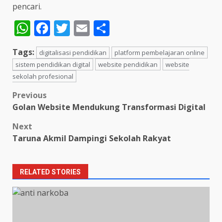
pencari.
WhatsApp
Facebook
Twitter
Email
Share
Tags:
digitalisasi pendidikan
platform pembelajaran online
sistem pendidikan digital
website pendidikan
website
sekolah profesional
Post
Previous
Golan Website Mendukung Transformasi Digital
navigation
Next
Taruna Akmil Dampingi Sekolah Rakyat
RELATED STORIES