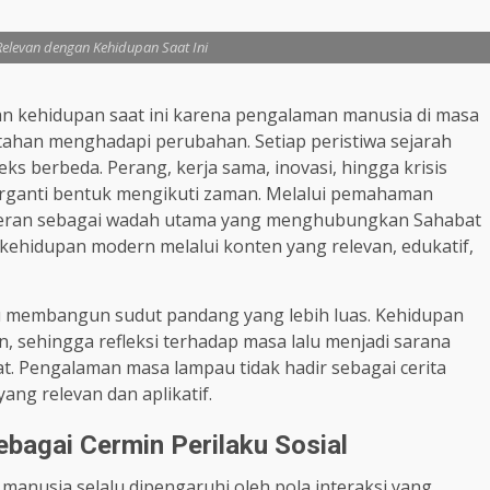
Relevan dengan Kehidupan Saat Ini
an kehidupan saat ini karena pengalaman manusia di masa
rtahan menghadapi perubahan. Setiap peristiwa sejarah
s berbeda. Perang, kerja sama, inovasi, hingga krisis
berganti bentuk mengikuti zaman. Melalui pemahaman
eran sebagai wadah utama yang menghubungkan Sahabat
ehidupan modern melalui konten yang relevan, edukatif,
u membangun sudut pandang yang lebih luas. Kehidupan
 sehingga refleksi terhadap masa lalu menjadi sarana
 Pengalaman masa lampau tidak hadir sebagai cerita
ng relevan dan aplikatif.
bagai Cermin Perilaku Sosial
 manusia selalu dipengaruhi oleh pola interaksi yang