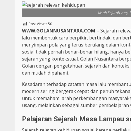
Kisah Sejarah yang 
Post Views:
50
WWW.GOLANNUSANTARA.COM
– Sejarah relev
lalu membentuk cara berpikir, bertindak, dan be
menyimpan pola yang terus berulang dalam kontek
sosial tidak pernah benar-benar hilang, hanya 
sejarah yang kontekstual,
Golan Nusantara
berp
Golan dengan pengetahuan sejarah dan konteks k
dan mudah dipahami.
Kesadaran terhadap catatan masa lalu membant
modern sering bergerak cepat dan penuh tekanan,
untuk memahami arah perkembangan masyarakat.
usang, melainkan sebagai sumber pembelajaran ya
Pelajaran Sejarah Masa Lampau se
Sejarah relevan kehidupan sosial karena perilaku