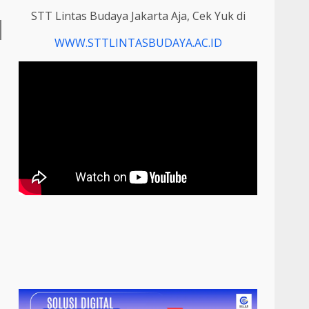
STT Lintas Budaya Jakarta Aja, Cek Yuk di
WWW.STTLINTASBUDAYA.AC.ID