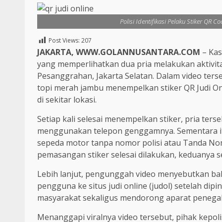
Polisi Identifikasi Pelaku Stiker QR C
Post Views:
207
JAKARTA, WWW.GOLANNUSANTARA.COM
– Kas
yang memperlihatkan dua pria melakukan aktivit
Pesanggrahan, Jakarta Selatan. Dalam video ter
topi merah jambu menempelkan stiker QR Judi On
di sekitar lokasi.
Setiap kali selesai menempelkan stiker, pria ters
menggunakan telepon genggamnya. Sementara itu
sepeda motor tanpa nomor polisi atau Tanda Nom
pemasangan stiker selesai dilakukan, keduanya s
Lebih lanjut, pengunggah video menyebutkan b
pengguna ke situs judi online (judol) setelah dip
masyarakat sekaligus mendorong aparat penega
Menanggapi viralnya video tersebut, pihak kepo