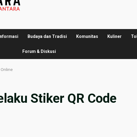
Informasi
Budaya dan Tradisi
Komunitas
Kuliner
To
Forum & Diskusi
i Online
Pelaku Stiker QR Code