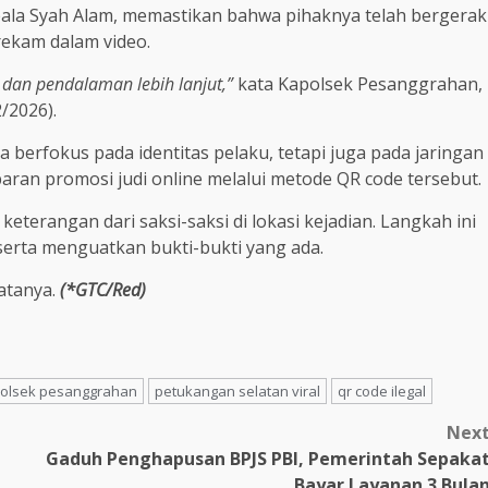
eala Syah Alam, memastikan bahwa pihaknya telah bergerak
rekam dalam video.
 dan pendalaman lebih lanjut,”
kata Kapolsek Pesanggrahan,
/2026).
 berfokus pada identitas pelaku, tetapi juga pada jaringan
baran promosi judi online melalui metode QR code tersebut.
eterangan dari saksi-saksi di lokasi kejadian. Langkah ini
serta menguatkan bukti-bukti yang ada.
atanya.
(*GTC/Red)
polsek pesanggrahan
petukangan selatan viral
qr code ilegal
Nex
Gaduh Penghapusan BPJS PBI, Pemerintah Sepaka
Bayar Layanan 3 Bula