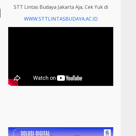
STT Lintas Budaya Jakarta Aja, Cek Yuk di
WWW.STTLINTASBUDAYA.AC.ID