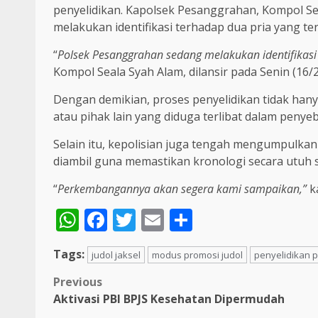
penyelidikan. Kapolsek Pesanggrahan, Kompol S
melakukan identifikasi terhadap dua pria yang te
“
Polsek Pesanggrahan sedang melakukan identifikasi
Kompol Seala Syah Alam, dilansir pada Senin (16/2
Dengan demikian, proses penyelidikan tidak hanya
atau pihak lain yang diduga terlibat dalam penye
Selain itu, kepolisian juga tengah mengumpulkan k
diambil guna memastikan kronologi secara utuh 
“
Perkembangannya akan segera kami sampaikan,”
k
WhatsApp
Facebook
Twitter
Email
Share
Tags:
judol jaksel
modus promosi judol
penyelidikan 
Post
Previous
Aktivasi PBI BPJS Kesehatan Dipermudah
navigation