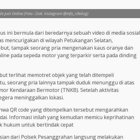
ode Judi Online (Foto : Dok. Instagram @info_ciledug)
us ini bermula dari beredarnya sebuah video di media sosial
as mencurigakan di wilayah Petukangan Selatan,
sebut, tampak seorang pria mengenakan kaus oranye dan
line pada sepeda motor yang terparkir serta pada dinding
ebut terlihat memotret objek yang telah ditempeli
, seorang pria lainnya tampak duduk menunggu di atas
or Kendaraan Bermotor (TNKB). Setelah aktivitas
egera meninggalkan lokasi.
ahwa QR code yang ditempelkan tersebut mengarahkan
indai. Informasi inilah yang kemudian memicu keprihatinan
k hukum untuk bertindak cepat
lisian dari Polsek Pesanggrahan langsung melakukan