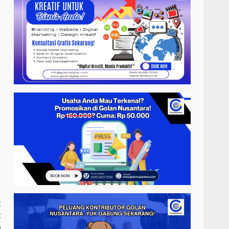
t
t
n