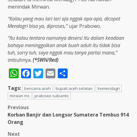
menindak Mirwan.
“Kalau yang mau lari lari aja nggak apa-apa, dicopot
Mendagri bisa ya, diproses,”
ujar Prabowo.
“Itu kalau tentara namanya desersi itu dalam keadaan
bahaya meninggalkan anak buah aduh itu tidak bisa
tuh, sorry tuh, saya nggak mau tanya partai mana,”
imbuhnya.
(*SWN/Red)
WhatsApp
Facebook
Twitter
Email
Share
Tags:
bencana aceh
bupati aceh selatan
kemendagri
mirwan ms
prabowo subianto
Post
Previous
Korban Banjir dan Longsor Sumatera Tembus 914
navigation
Orang
Next