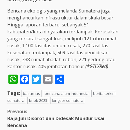
Bencana ekologis yang melanda Sumatera juga
menghancurkan infrastruktur dalam skala besar.
Hingga laporan terbaru, sebanyak 51
kabupaten/kota dinyatakan terdampak. Kerusakan
yang tercatat sangat luas, meliputi 121 ribu rumah
rusak, 1.100 fasilitas umum rusak, 270 fasilitas
kesehatan terdampak, 509 fasilitas pendidikan
rusak, 338 rumah ibadah roboh, 221 gedung atau
kantor rusak, 405 jembatan hancur
(*GTC/Red)
WhatsApp
Facebook
Twitter
Email
Share
Tags:
basarnas
bencana alam indonesia
berita terkini
sumatera
bnpb 2025
longsor sumatera
Post
Previous
Raja Juli Disorot dan Didesak Mundur Usai
navigation
Bencana