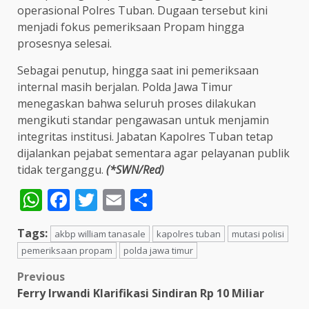
operasional Polres Tuban. Dugaan tersebut kini
menjadi fokus pemeriksaan Propam hingga
prosesnya selesai.
Sebagai penutup, hingga saat ini pemeriksaan
internal masih berjalan. Polda Jawa Timur
menegaskan bahwa seluruh proses dilakukan
mengikuti standar pengawasan untuk menjamin
integritas institusi. Jabatan Kapolres Tuban tetap
dijalankan pejabat sementara agar pelayanan publik
tidak terganggu.
(*SWN/Red)
WhatsApp
Facebook
Twitter
Email
Share
Tags:
akbp william tanasale
kapolres tuban
mutasi polisi
pemeriksaan propam
polda jawa timur
Post
Previous
Ferry Irwandi Klarifikasi Sindiran Rp 10 Miliar
navigation