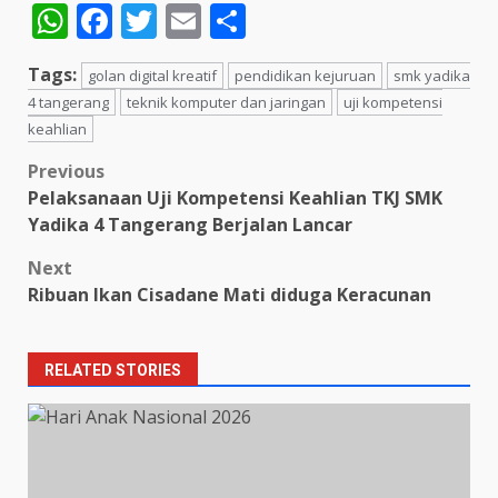
WhatsApp
Facebook
Twitter
Email
Share
Tags:
golan digital kreatif
pendidikan kejuruan
smk yadika
4 tangerang
teknik komputer dan jaringan
uji kompetensi
keahlian
Post
Previous
Pelaksanaan Uji Kompetensi Keahlian TKJ SMK
navigation
Yadika 4 Tangerang Berjalan Lancar
Next
Ribuan Ikan Cisadane Mati diduga Keracunan
RELATED STORIES