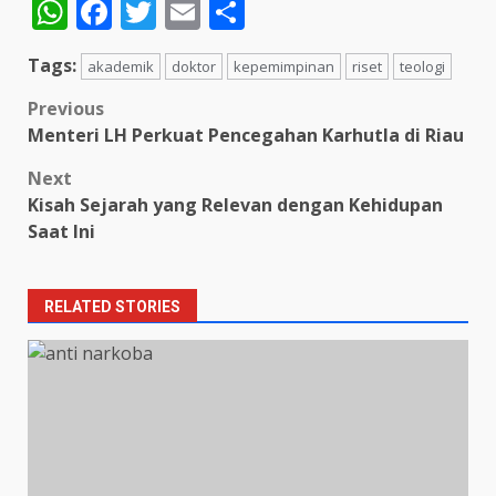
WhatsApp
Facebook
Twitter
Email
Share
Tags:
akademik
doktor
kepemimpinan
riset
teologi
Post
Previous
Menteri LH Perkuat Pencegahan Karhutla di Riau
navigation
Next
Kisah Sejarah yang Relevan dengan Kehidupan
Saat Ini
RELATED STORIES