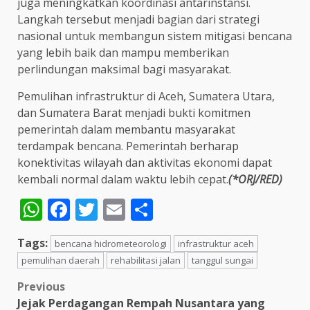
juga meningkatkan koordinasi antarinstansi.
Langkah tersebut menjadi bagian dari strategi
nasional untuk membangun sistem mitigasi bencana
yang lebih baik dan mampu memberikan
perlindungan maksimal bagi masyarakat.
Pemulihan infrastruktur di Aceh, Sumatera Utara,
dan Sumatera Barat menjadi bukti komitmen
pemerintah dalam membantu masyarakat
terdampak bencana. Pemerintah berharap
konektivitas wilayah dan aktivitas ekonomi dapat
kembali normal dalam waktu lebih cepat.
(*ORJ/RED)
WhatsApp
Facebook
Twitter
Email
Share
Tags:
bencana hidrometeorologi
infrastruktur aceh
pemulihan daerah
rehabilitasi jalan
tanggul sungai
Post
Previous
Jejak Perdagangan Rempah Nusantara yang