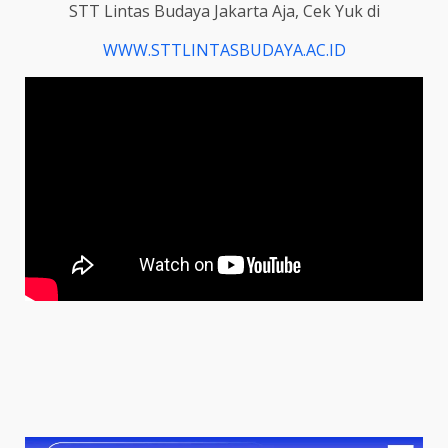
STT Lintas Budaya Jakarta Aja, Cek Yuk di
WWW.STTLINTASBUDAYA.AC.ID