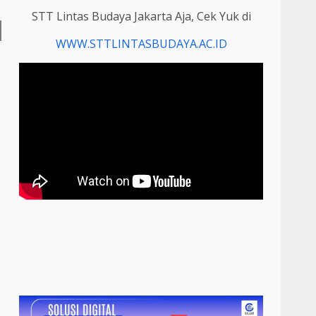
STT Lintas Budaya Jakarta Aja, Cek Yuk di
WWW.STTLINTASBUDAYA.AC.ID
s