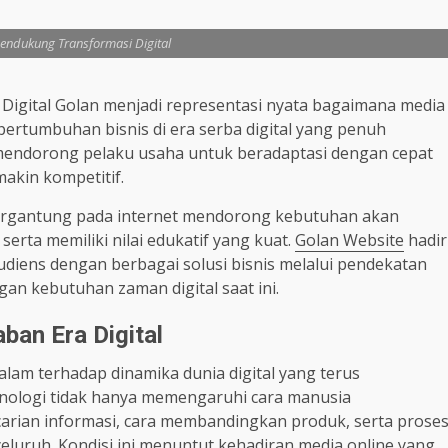
endukung Transformasi Digital
Digital Golan menjadi representasi nyata bagaimana media
rtumbuhan bisnis di era serba digital yang penuh
mendorong pelaku usaha untuk beradaptasi dengan cepat
akin kompetitif.
ergantung pada internet mendorong kebutuhan akan
serta memiliki nilai edukatif yang kuat.
Golan Website
hadir
iens dengan berbagai solusi bisnis melalui pendekatan
gan kebutuhan zaman digital saat ini.
ban Era Digital
lam terhadap dinamika dunia digital yang terus
nologi tidak hanya memengaruhi cara manusia
arian informasi, cara membandingkan produk, serta prose
uruh. Kondisi ini menuntut kehadiran media online yang