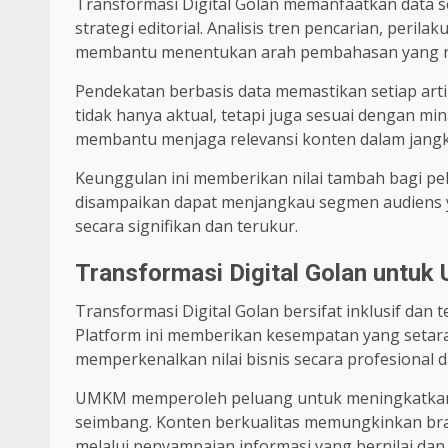
Transformasi Digital Golan memanfaatkan data
strategi editorial. Analisis tren pencarian, per
membantu menentukan arah pembahasan yang re
Pendekatan berbasis data memastikan setiap artike
tidak hanya aktual, tetapi juga sesuai dengan mi
membantu menjaga relevansi konten dalam jangk
Keunggulan ini memberikan nilai tambah bagi p
disampaikan dapat menjangkau segmen audiens y
secara signifikan dan terukur.
Transformasi Digital Golan untu
Transformasi Digital Golan bersifat inklusif dan t
Platform ini memberikan kesempatan yang seta
memperkenalkan nilai bisnis secara profesional d
UMKM memperoleh peluang untuk meningkatkan eks
seimbang. Konten berkualitas memungkinkan bran
melalui penyampaian informasi yang bernilai dan 