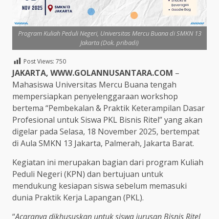
Program Kuliah Peduli Negeri, Universitas Mercu Buana di SMKN 13
Jakarta (Dok. pribadi)
Post Views:
750
JAKARTA, WWW.GOLANNUSANTARA.COM
–
Mahasiswa Universitas Mercu Buana tengah
mempersiapkan penyelenggaraan workshop
bertema “Pembekalan & Praktik Keterampilan Dasar
Profesional untuk Siswa PKL Bisnis Ritel” yang akan
digelar pada Selasa, 18 November 2025, bertempat
di Aula SMKN 13 Jakarta, Palmerah, Jakarta Barat.
Kegiatan ini merupakan bagian dari program Kuliah
Peduli Negeri (KPN) dan bertujuan untuk
mendukung kesiapan siswa sebelum memasuki
dunia Praktik Kerja Lapangan (PKL).
“
Acaranya dikhususkan untuk siswa jurusan Bisnis Ritel