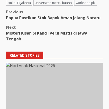
smkn 13 jakarta
universitas mercu buana
workshop pkl
Post
Previous
Papua Pastikan Stok Bapok Aman Jelang Nataru
navigation
Next
Misteri Kisah Si Kancil Versi Mistis di Jawa
Tengah
RELATED STORIES