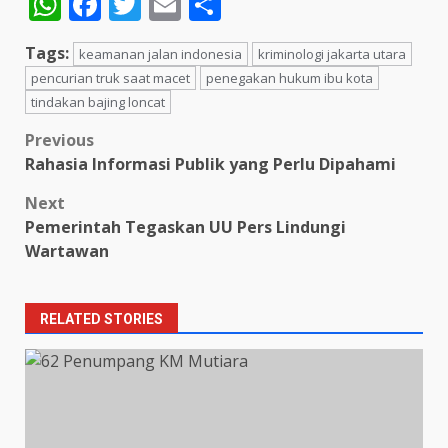
WhatsApp
Facebook
Twitter
Email
Share
Tags:
keamanan jalan indonesia
kriminologi jakarta utara
pencurian truk saat macet
penegakan hukum ibu kota
tindakan bajing loncat
Post
Previous
Rahasia Informasi Publik yang Perlu Dipahami
navigation
Next
Pemerintah Tegaskan UU Pers Lindungi
Wartawan
RELATED STORIES