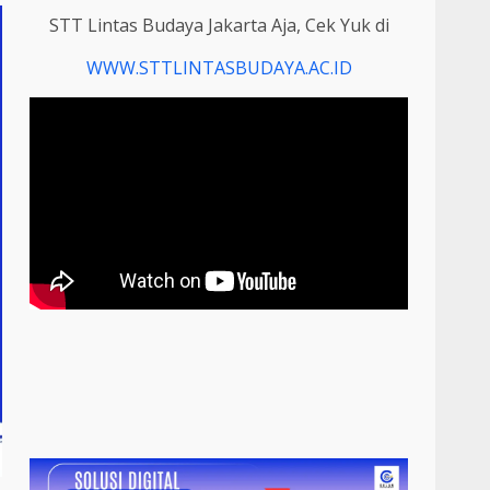
STT Lintas Budaya Jakarta Aja, Cek Yuk di
WWW.STTLINTASBUDAYA.AC.ID