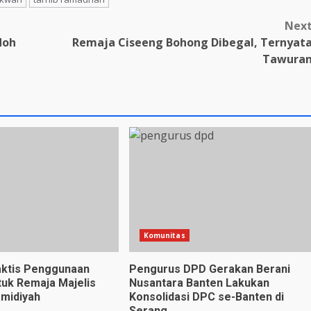
Nex
doh
Remaja Ciseeng Bohong Dibegal, Ternyat
Tawura
Komunitas
aktis Penggunaan
Pengurus DPD Gerakan Berani
uk Remaja Majelis
Nusantara Banten Lakukan
amidiyah
Konsolidasi DPC se-Banten di
Serang