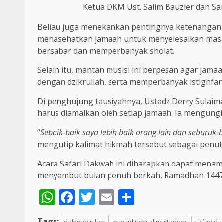
Ketua DKM Ust. Salim Bauzier dan Sa
Beliau juga menekankan pentingnya ketenangan
menasehatkan jamaah untuk menyelesaikan masal
bersabar dan memperbanyak sholat.
Selain itu, mantan musisi ini berpesan agar jam
dengan dzikrullah, serta memperbanyak istighf
Di penghujung tausiyahnya, Ustadz Derry Sulai
harus diamalkan oleh setiap jamaah. Ia mengungk
“
Sebaik-baik saya lebih baik orang lain dan seburuk-
mengutip kalimat hikmah tersebut sebagai penu
Acara Safari Dakwah ini diharapkan dapat mena
menyambut bulan penuh berkah, Ramadhan 1447
WhatsApp
Facebook
Twitter
Email
Share
Tags:
dakwah islam
masjid jami al muttaqien
safari d