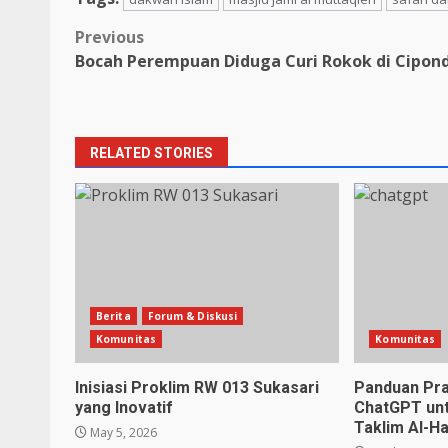
Post
Previous
Bocah Perempuan Diduga Curi Rokok di Cipon
navigation
RELATED STORIES
Berita
Forum & Diskusi
Komunitas
Komunitas
Inisiasi Proklim RW 013 Sukasari
Panduan Pr
yang Inovatif
ChatGPT unt
Taklim Al-H
May 5, 2026