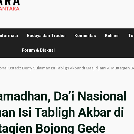
Informasi
Budaya dan Tradisi
Komunitas
Kuliner
To
Forum & Diskusi
nal Ustadz Derry Sulaiman Isi Tabligh Akbar di Masjid Jami Al Muttaqien 
amadhan, Da’i Nasional
an Isi Tabligh Akbar di
taqien Bojong Gede