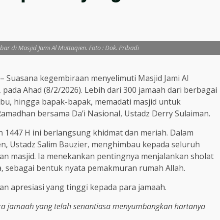
ar di Masjid Jami Al Muttaqien. Foto : Dok. Pribadi
– Suasana kegembiraan menyelimuti Masjid Jami Al
ada Ahad (8/2/2026). Lebih dari 300 jamaah dari berbagai
u-ibu, hingga bapak-bapak, memadati masjid untuk
amadhan bersama Da’i Nasional, Ustadz Derry Sulaiman.
n 1447 H ini berlangsung khidmat dan meriah. Dalam
en, Ustadz Salim Bauzier, menghimbau kepada seluruh
n masjid. Ia menekankan pentingnya menjalankan sholat
a, sebagai bentuk nyata pemakmuran rumah Allah.
an apresiasi yang tinggi kepada para jamaah.
ra jamaah yang telah senantiasa menyumbangkan hartanya