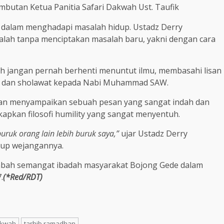
mbutan Ketua Panitia Safari Dakwah Ust. Taufik
 dalam menghadapi masalah hidup. Ustadz Derry
ah tanpa menciptakan masalah baru, yakni dengan cara
aah jangan pernah berhenti menuntut ilmu, membasahi lisan
ar dan sholawat kepada Nabi Muhammad SAW.
man menyampaikan sebuah pesan yang sangat indah dan
apkan filosofi humility yang sangat menyentuh.
buruk orang lain lebih buruk saya,”
ujar Ustadz Derry
tup wejangannya.
mbah semangat ibadah masyarakat Bojong Gede dalam
.
(*Red/RDT)
akwah
tarhib ramadhan