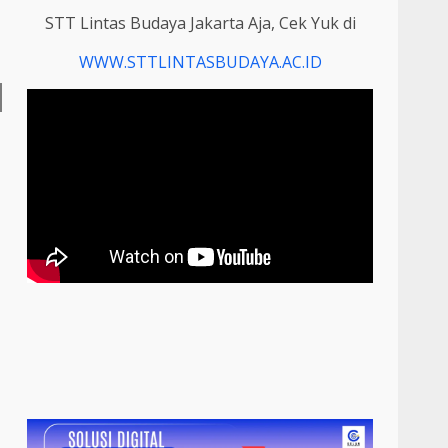
STT Lintas Budaya Jakarta Aja, Cek Yuk di
WWW.STTLINTASBUDAYA.AC.ID