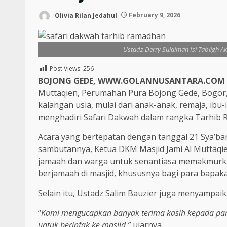
Olivia Rilan Jedahul
February 9, 2026
Ustadz Derry Sulaiman Isi Tabligh Akb
Post Views:
256
BOJONG GEDE, WWW.GOLANNUSANTARA.COM
Muttaqien, Perumahan Pura Bojong Gede, Bogor, p
kalangan usia, mulai dari anak-anak, remaja, ib
menghadiri Safari Dakwah dalam rangka Tarhib R
Acara yang bertepatan dengan tanggal 21 Sya’ba
sambutannya, Ketua DKM Masjid Jami Al Muttaqi
jamaah dan warga untuk senantiasa memakmurka
berjamaah di masjid, khususnya bagi para bapak
Selain itu, Ustadz Salim Bauzier juga menyampaik
“
Kami mengucapkan banyak terima kasih kepada pa
untuk berinfak ke masjid,”
ujarnya.