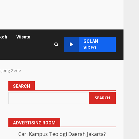
koh
Wisata
GOLAN
VIDEO
Bojong Gede
SEARCH
SEARCH
ADVERTISING ROOM
Cari Kampus Teologi Daerah Jakarta?