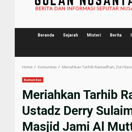
Beranda
Sejarah
Misteri
Berita
Home
Komunitas
Meriahkan Tarhib Ramadhan, Da’i Nasio
Komunitas
Meriahkan Tarhib R
Ustadz Derry Sulaim
Masjid Jami Al Mut