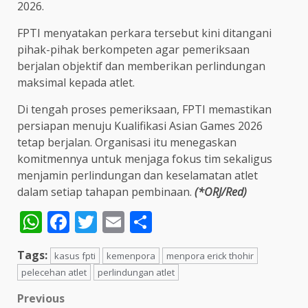
2026.
FPTI menyatakan perkara tersebut kini ditangani
pihak-pihak berkompeten agar pemeriksaan
berjalan objektif dan memberikan perlindungan
maksimal kepada atlet.
Di tengah proses pemeriksaan, FPTI memastikan
persiapan menuju Kualifikasi Asian Games 2026
tetap berjalan. Organisasi itu menegaskan
komitmennya untuk menjaga fokus tim sekaligus
menjamin perlindungan dan keselamatan atlet
dalam setiap tahapan pembinaan.
(*ORJ/Red)
WhatsApp
Facebook
Twitter
Email
Share
Tags:
kasus fpti
kemenpora
menpora erick thohir
pelecehan atlet
perlindungan atlet
Post
Previous