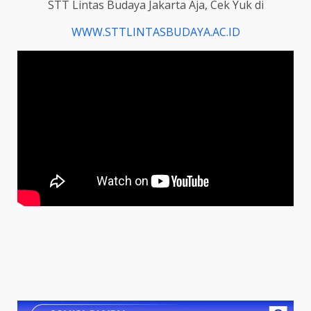
STT Lintas Budaya Jakarta Aja, Cek Yuk di
WWW.STTLINTASBUDAYA.AC.ID