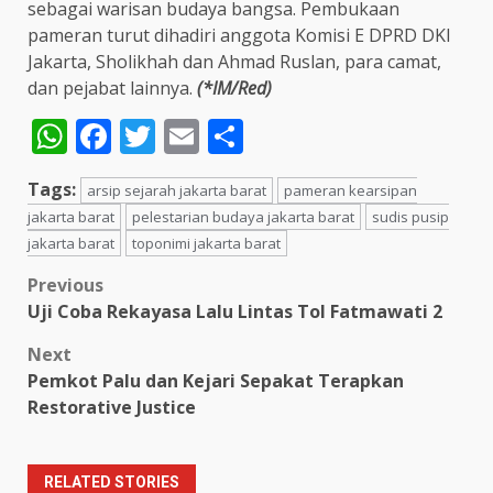
sebagai warisan budaya bangsa. Pembukaan
pameran turut dihadiri anggota Komisi E DPRD DKI
Jakarta, Sholikhah dan Ahmad Ruslan, para camat,
dan pejabat lainnya.
(*IM/Red)
WhatsApp
Facebook
Twitter
Email
Share
Tags:
arsip sejarah jakarta barat
pameran kearsipan
jakarta barat
pelestarian budaya jakarta barat
sudis pusip
jakarta barat
toponimi jakarta barat
Post
Previous
Uji Coba Rekayasa Lalu Lintas Tol Fatmawati 2
navigation
Next
Pemkot Palu dan Kejari Sepakat Terapkan
Restorative Justice
RELATED STORIES