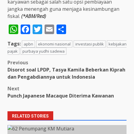
karyawan sebagai salah satu opsi pembiayaan
jangka menengah guna menjaga kesinambungan
fiskal.
(*ABM/Red)
WhatsApp
Facebook
Twitter
Email
Share
Tags:
apbn
ekonomi nasional
investasi publik
kebijakan
pajak
purbaya yudhi sadewa
Post
Previous
Disorot soal LPDP, Tasya Kamila Beberkan Kiprah
navigation
dan Pengabdiannya untuk Indonesia
Next
Punch Japanese Macaque Diterima Kawanan
RELATED STORIES