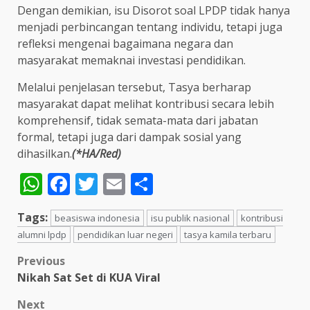
Dengan demikian, isu Disorot soal LPDP tidak hanya
menjadi perbincangan tentang individu, tetapi juga
refleksi mengenai bagaimana negara dan
masyarakat memaknai investasi pendidikan.
Melalui penjelasan tersebut, Tasya berharap
masyarakat dapat melihat kontribusi secara lebih
komprehensif, tidak semata-mata dari jabatan
formal, tetapi juga dari dampak sosial yang
dihasilkan.
(*HA/Red)
WhatsApp
Facebook
Twitter
Email
Share
Tags:
beasiswa indonesia
isu publik nasional
kontribusi
alumni lpdp
pendidikan luar negeri
tasya kamila terbaru
Post
Previous
Nikah Sat Set di KUA Viral
navigation
Next