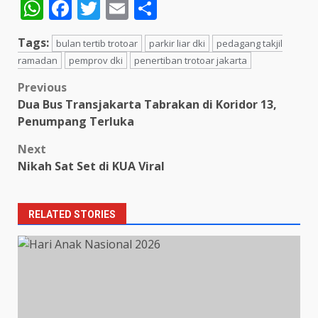
WhatsApp
Facebook
Twitter
Email
Share
Tags:
bulan tertib trotoar
parkir liar dki
pedagang takjil
ramadan
pemprov dki
penertiban trotoar jakarta
Post
Previous
Dua Bus Transjakarta Tabrakan di Koridor 13,
navigation
Penumpang Terluka
Next
Nikah Sat Set di KUA Viral
RELATED STORIES