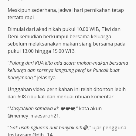
Meskipun sederhana, jadwal hari pernikahan tetap
tertata rapi.
Dimulai dari akad nikah pukul 10.00 WIB, Tiwi dan
Deni kemudian berkumpul bersama keluarga
sebelum melaksanakan makan siang bersama pada
pukul 13.00 hingga 15.00 WIB.
“
Pulang dari KUA kita ada acara makan-makan bersama
keluarga dan sorenya langsung pergi ke Puncak buat
honeymoon,”
jelasnya.
Unggahan video pernikahan ini telah ditonton lebih
dari 608 ribu kali dan menuai ribuan komentar.
“
MasyaAllah samawa kk ❤️❤️❤️,”
kata akun
@memey_maesaroh21.
“
Gak usah ngluarin duit banyak nih😂,”
ujar pengguna
Instagram @dib._14.