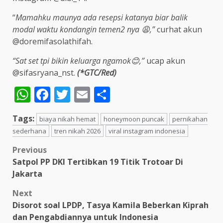
“
Mamahku maunya ada resepsi katanya biar balik
modal waktu kondangin temen2 nya 😩,”
curhat akun
@doremifasolathifah.
“Sat set tpi bikin keluarga ngamok😊,”
ucap akun
@sifasryana_nst.
(*GTC/Red)
WhatsApp
Facebook
Twitter
Email
Share
Tags:
biaya nikah hemat
honeymoon puncak
pernikahan
sederhana
tren nikah 2026
viral instagram indonesia
Post
Previous
Satpol PP DKI Tertibkan 19 Titik Trotoar Di
navigation
Jakarta
Next
Disorot soal LPDP, Tasya Kamila Beberkan Kiprah
dan Pengabdiannya untuk Indonesia