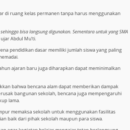
ajar di ruang kelas permanen tanpa harus menggunakan
i sehingga bisa langsung digunakan. Sementara untuk yang SMA
”
ujar Abdul Mu’ti.
rena pendidikan dasar memiliki jumlah siswa yang paling
memadai.
tahun ajaran baru juga diharapkan dapat meminimalkan
unjukkan bahwa bencana alam dapat memberikan dampak
merusak bangunan sekolah, bencana juga mempengaruhi
kup lama.
lumpur memaksa sekolah untuk menggunakan fasilitas
an baik dari pihak sekolah maupun para siswa.
an agar kegiatan belajar mengajar tetap berlangsung.