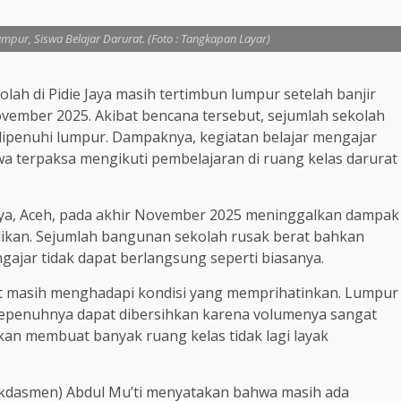
umpur, Siswa Belajar Darurat. (Foto : Tangkapan Layar)
olah di Pidie Jaya masih tertimbun lumpur setelah banjir
vember 2025. Akibat bencana tersebut, sejumlah sekolah
ipenuhi lumpur. Dampaknya, kegiatan belajar mengajar
wa terpaksa mengikuti pembelajaran di ruang kelas darurat
aya, Aceh, pada akhir November 2025 meninggalkan dampak
dikan. Sejumlah bangunan sekolah rusak berat bahkan
gajar tidak dapat berlangsung seperti biasanya.
but masih menghadapi kondisi yang memprihatinkan. Lumpur
epenuhnya dapat dibersihkan karena volumenya sangat
dikan membuat banyak ruang kelas tidak lagi layak
kdasmen) Abdul Mu’ti menyatakan bahwa masih ada