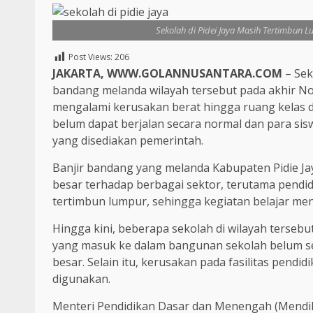
Sekolah di Pidei Jaya Masih Tertimbun L
Post Views:
206
JAKARTA, WWW.GOLANNUSANTARA.COM
– Sek
bandang melanda wilayah tersebut pada akhir No
mengalami kerusakan berat hingga ruang kelas d
belum dapat berjalan secara normal dan para sis
yang disediakan pemerintah.
Banjir bandang yang melanda Kabupaten Pidie J
besar terhadap berbagai sektor, terutama pendi
tertimbun lumpur, sehingga kegiatan belajar men
Hingga kini, beberapa sekolah di wilayah terse
yang masuk ke dalam bangunan sekolah belum s
besar. Selain itu, kerusakan pada fasilitas pendi
digunakan.
Menteri Pendidikan Dasar dan Menengah (Mendi