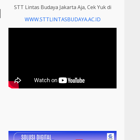
STT Lintas Budaya Jakarta Aja, Cek Yuk di
WWW.STTLINTASBUDAYA.AC.ID