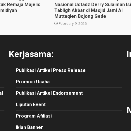
uk Remaja Majelis
Nasional Ustadz Derry Sulaiman Isi
amidiyah
Tabligh Akbar di Masjid Jami Al
Muttaqien Bojong Gede
February 9, 2026
Kerjasama:
I
Publikasi
Artikel
Press Release
Promosi Usaha
al
Publikasi Artikel Endorsement
Liputan Event
M
Program Afiliasi
Iklan Banner