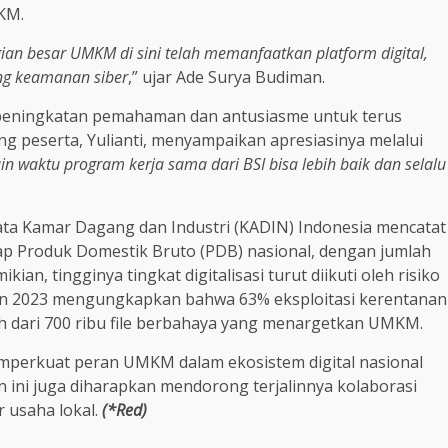
KM.
an besar UMKM di sini telah memanfaatkan platform digital,
g keamanan siber
,” ujar Ade Surya Budiman.
 peningkatan pemahaman dan antusiasme untuk terus
ang peserta, Yulianti, menyampaikan apresiasinya melalui
in waktu program kerja sama dari BSI bisa lebih baik dan selalu
data Kamar Dagang dan Industri (KADIN) Indonesia mencatat
 Produk Domestik Bruto (PDB) nasional, dengan jumlah
n, tingginya tingkat digitalisasi turut diikuti oleh risiko
an 2023 mengungkapkan bahwa 63% eksploitasi kerentanan
bih dari 700 ribu file berbahaya yang menargetkan UMKM.
memperkuat peran UMKM dalam ekosistem digital nasional
an ini juga diharapkan mendorong terjalinnya kolaborasi
r usaha lokal.
(*Red)