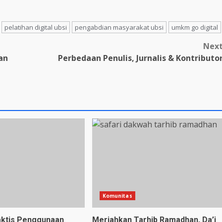
pelatihan digital ubsi
pengabdian masyarakat ubsi
umkm go digital
Nex
an
Perbedaan Penulis, Jurnalis & Kontributo
Komunitas
aktis Penggunaan
Meriahkan Tarhib Ramadhan, Da’i