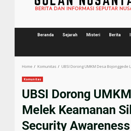
Beranda
Sejarah
Misteri
Berita
Home
Komunitas
UBSI Dorong UMKM Desa Bojonggede Le
Komunitas
UBSI Dorong UMKM 
Melek Keamanan Sib
Security Awareness