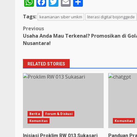
WhatsApp
Facebook
Twitter
Email
Share
Tags:
keamanan siber umkm
literasi digital bojonggede
Post
Previous
Usaha Anda Mau Terkenal? Promosikan di Gol
navigation
Nusantara!
RELATED STORIES
Berita
Forum & Diskusi
Komunitas
Komunitas
Inisiasi Proklim RW 013 Sukasari
Panduan Pr