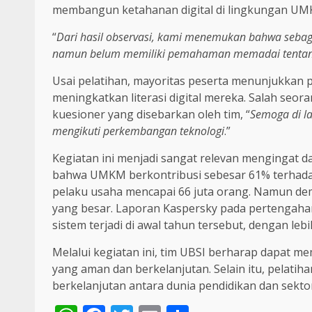
membangun ketahanan digital di lingkungan UM
“
Dari hasil observasi, kami menemukan bahwa sebagi
namun belum memiliki pemahaman memadai tentan
Usai pelatihan, mayoritas peserta menunjukkan
meningkatkan literasi digital mereka. Salah seor
kuesioner yang disebarkan oleh tim, “
Semoga di la
mengikuti perkembangan teknologi
.”
Kegiatan ini menjadi sangat relevan mengingat 
bahwa UMKM berkontribusi sebesar 61% terhadap
pelaku usaha mencapai 66 juta orang. Namun demikia
yang besar. Laporan Kaspersky pada pertengah
sistem terjadi di awal tahun tersebut, dengan le
Melalui kegiatan ini, tim UBSI berharap dapat 
yang aman dan berkelanjutan. Selain itu, pelatih
berkelanjutan antara dunia pendidikan dan sekto