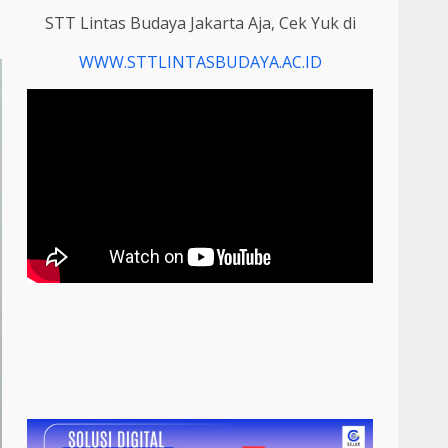
STT Lintas Budaya Jakarta Aja, Cek Yuk di
WWW.STTLINTASBUDAYA.AC.ID