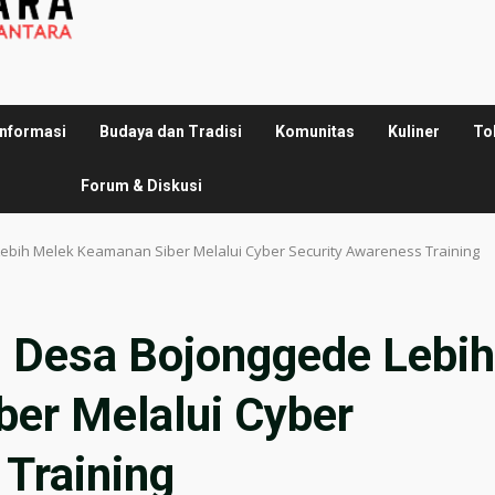
Informasi
Budaya dan Tradisi
Komunitas
Kuliner
To
Forum & Diskusi
bih Melek Keamanan Siber Melalui Cyber Security Awareness Training
Desa Bojonggede Lebih
er Melalui Cyber
 Training