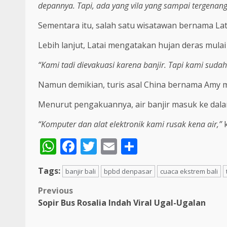
depannya. Tapi, ada yang vila yang sampai tergenan
Sementara itu, salah satu wisatawan bernama La
Lebih lanjut, Latai mengatakan hujan deras mulai 
“Kami tadi dievakuasi karena banjir. Tapi kami sudah 
Namun demikian, turis asal China bernama Amy m
Menurut pengakuannya, air banjir masuk ke dalam
“Komputer dan alat elektronik kami rusak kena air,”
k
WhatsApp
Facebook
Twitter
Email
Share
Tags:
banjir bali
bpbd denpasar
cuaca ekstrem bali
Post
Previous
Sopir Bus Rosalia Indah Viral Ugal-Ugalan
navigation