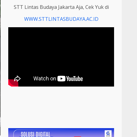
STT Lintas Budaya Jakarta Aja, Cek Yuk di
WWW.STTLINTASBUDAYA.AC.ID