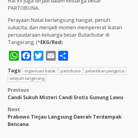
Hal ini juga terjadi dalam keluarga besar
PARTOBUNA.
Perayaan Natal berlangsung hangat, penuh
sukacita, dan menjadi momen mempererat ikatan
persaudaraan keluarga besar Butarbutar di
Tangerang. (*
EKG/Red
)
WhatsApp
Facebook
Twitter
Email
Share
Tags:
organisasi batak
partobuna
pelantikan pengurus
wilayah tangerang
Post
Previous
Candi Sukuh Misteri Candi Erotis Gunung Lawu
navigation
Next
Prabowo Tinjau Langsung Daerah Terdampak
Bencana