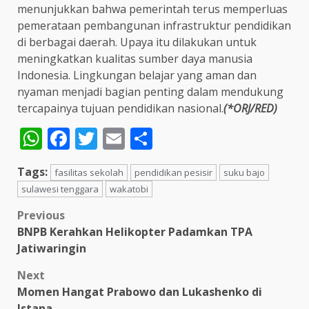
menunjukkan bahwa pemerintah terus memperluas
pemerataan pembangunan infrastruktur pendidikan
di berbagai daerah. Upaya itu dilakukan untuk
meningkatkan kualitas sumber daya manusia
Indonesia. Lingkungan belajar yang aman dan
nyaman menjadi bagian penting dalam mendukung
tercapainya tujuan pendidikan nasional.
(*ORJ/RED)
WhatsApp
Facebook
Twitter
Email
Share
Tags:
fasilitas sekolah
pendidikan pesisir
suku bajo
sulawesi tenggara
wakatobi
Post
Previous
BNPB Kerahkan Helikopter Padamkan TPA
navigation
Jatiwaringin
Next
Momen Hangat Prabowo dan Lukashenko di
Istana